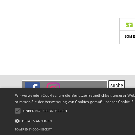
SPVGG Wart-Ebershardt
suche
Am Vogelherd 1,
72224 Ebershardt
Wir verwenden Cookies, um die Benutzerfreundlichkeit unserer Web
stimmen Sie der Verwendung von Cookies gemäß unserer Cookie-Ric
E-Mail: info@sv-we.de
Impressum
Datenschutz
design by lobi.de
UNBEDINGT ERFORDERLICH
DETAILS ANZEIGEN
POWERED BY COOKIESCRIPT