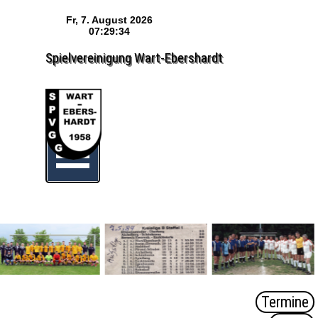
Direkt zum Seiteninhalt
Spielvereinigung Wart-Ebershardt
Menü überspringen
Termine