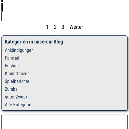
Aktuelle Seite:
1
Gehen Sie zu Seite:
2
Gehen Sie zu Seite:
3
Weiter
Kategorien in unserem Blog
Ankündigungen
Fahrrad
Fußball
Kindertanzen
Spielberichte
Zumba
guter Zweck
Alle Kategorien